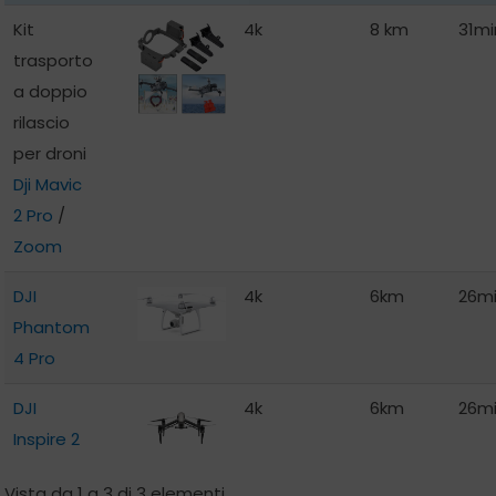
Kit
4k
8 km
31mi
trasporto
a doppio
rilascio
per droni
Dji Mavic
2 Pro
/
Zoom
DJI
4k
6km
26m
Phantom
4 Pro
DJI
4k
6km
26m
Inspire 2
Vista da 1 a 3 di 3 elementi