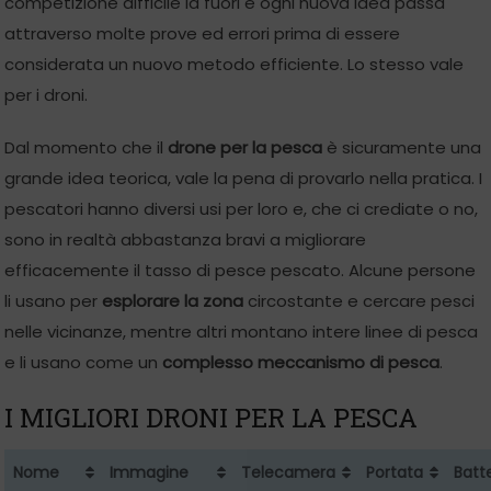
competizione difficile là fuori e ogni nuova idea passa
attraverso molte prove ed errori prima di essere
considerata un nuovo metodo efficiente. Lo stesso vale
per i droni.
Dal momento che il
drone per la pesca
è sicuramente una
grande idea teorica, vale la pena di provarlo nella pratica. I
pescatori hanno diversi usi per loro e, che ci crediate o no,
sono in realtà abbastanza bravi a migliorare
efficacemente il tasso di pesce pescato. Alcune persone
li usano per
esplorare la zona
circostante e cercare pesci
nelle vicinanze, mentre altri montano intere linee di pesca
e li usano come un
complesso meccanismo di pesca
.
I MIGLIORI DRONI PER LA PESCA
Nome
Immagine
Telecamera
Portata
Batt