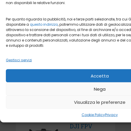
DJI CARE
non disponibili le relative funzioni.
REFRESH
OSMO
Per quanto riguarda la pubblicità, noi e terze parti selezionate, tra cui 
disponibile a
questo indirizzo
, potremmo utilizzare dati di geolocalizzaz
POCKET
attraverso la scansione del dispositivo, al fine di archiviare e/o acce
dispositivo e trattare dati personali come i tuoi dati di utilizzo, per le se
annunci e contenuti personalizzati, valutazione degli annunci e del c
e sviluppo di prodotti.
Gestisci servizi
DJI FPV
COMBO
Accetta
Nega
Visualizza le preferenze
Cookie Policy
Privacy
DJI FPV