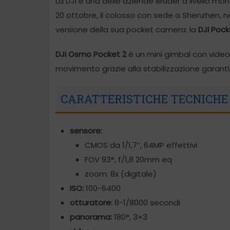
La DJI è una delle aziende leader a livello mo
20 ottobre, il colosso con sede a Shenzhen, 
versione della sua pocket camera: la
DJI Pock
DJI Osmo Pocket 2
è un mini gimbal con video
movimento grazie alla stabilizzazione garantit
CARATTERISTICHE TECNICHE
sensore:
CMOS da 1/1,7″, 64MP effettivi
FOV 93°, f/1,8 20mm eq
zoom: 8x (digitale)
ISO:
100-6400
otturatore:
8-1/8000 secondi
panorama:
180°, 3×3