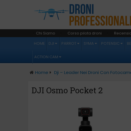
Chi Siamo
Corso pilota droni
Recensio
HOME
DJI
PARROT
SYMA
POTENSIC
B
ACTION CAM
Home
Dji – Leader Nei Droni Con Fotocam
DJI Osmo Pocket 2