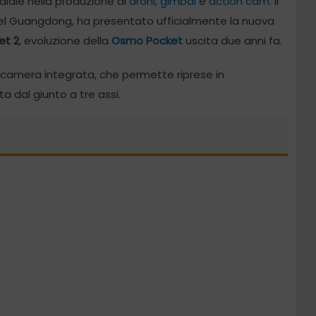
ndiale nella produzione di
droni
,
gimbal
e
action cam
. Il
nel Guangdong, ha presentato ufficialmente la nuova
et 2
, evoluzione della
Osmo Pocket
uscita due anni fa.
camera integrata, che permette riprese in
a dal giunto a tre assi.