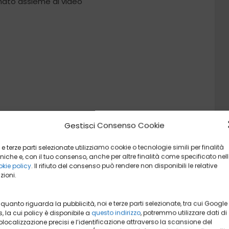
mato assieme al video
Gestisci Consenso Cookie
ERA COMPATTA 4K STABILIZZATA
 e terze parti selezionate utilizziamo cookie o tecnologie simili per finalità
niche e, con il tuo consenso, anche per altre finalità come specificato nel
serci differenze tra la prima e la seconda versione
kie policy
. Il rifiuto del consenso può rendere non disponibili le relative
zioni.
lente:
117 grammi.
L’ultima nata in casa DJI presenta
rato e il supporto a una serie numerosa di accessori.
 quanto riguarda la pubblicità, noi e terze parti selezionate, tra cui Google
, la cui policy è disponibile a
questo indirizzo
, potremmo utilizzare dati di
localizzazione precisi e l’identificazione attraverso la scansione del
è più grande della generazione precedente e