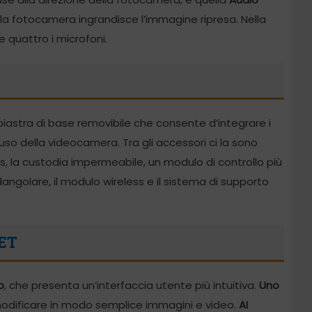
la fotocamera ingrandisce l’immagine ripresa. Nella
 e quattro i microfoni.
piastra di base removibile che consente d’integrare i
uso della videocamera. Tra gli accessori ci la sono
ess, la custodia impermeabile, un modulo di controllo più
ndangolare, il modulo wireless e il sistema di supporto
ET
o
, che presenta un’interfaccia utente più intuitiva.
Uno
odificare in modo semplice immagini e video.
AI