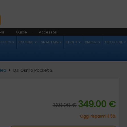
ni
Guide
Accessori
ETAFPV
EACHINE
SNAPTAIN
IFLIGHT
XIAOMI
TIPOLOGIE
era
DJI Osmo Pocket 2
349.00 €
369.00 €
Oggi risparmi il 5%