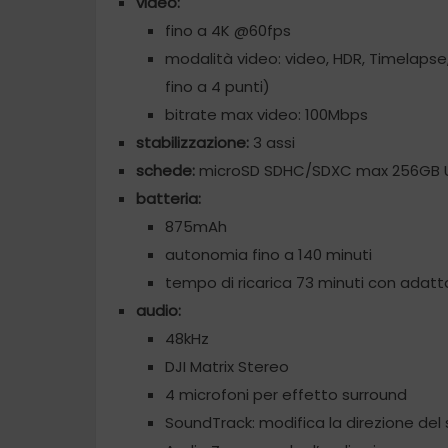
video:
fino a 4K @60fps
modalità video: video, HDR, Timelapse
fino a 4 punti)
bitrate max video: 100Mbps
stabilizzazione:
3 assi
schede:
microSD SDHC/SDXC max 256GB UH
batteria:
875mAh
autonomia fino a 140 minuti
tempo di ricarica 73 minuti con adat
audio:
48kHz
DJI Matrix Stereo
4 microfoni per effetto surround
SoundTrack: modifica la direzione de