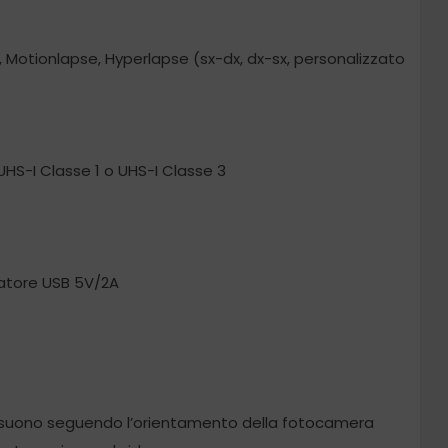
, Motionlapse, Hyperlapse (sx-dx, dx-sx, personalizzato
S-I Classe 1 o UHS-I Classe 3
tatore USB 5V/2A
l suono seguendo l’orientamento della fotocamera