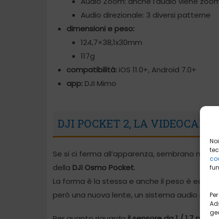
Audio Zoom: anche l’audio viene zoo
Audio direzionale: 3 diversi patterne
dimensioni e peso:
124,7×38,1x30mm
117g
compatibilità:
iOS 11.0+, Android 7.0+
app:
DJI Mimo
DJI POCKET 2, LA VIDEOCAM
Noi
tec
Se si ci ferma all’apparenza, sembrano non es
coo
della
DJI Osmo Pocket
.
fun
La forma è la stessa e anche il peso è equiva
però una nuova lente, un sistema audio miglio
Per
Ads
geo
Per quanto riguarda
il sensore da 1 / 1,7 pollici