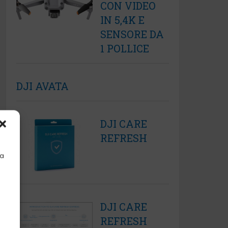
CON VIDEO
IN 5,4K E
SENSORE DA
1 POLLICE
DJI AVATA
DJI CARE
REFRESH
la
DJI CARE
REFRESH