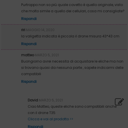
Purtroppo non so più quale cavetto è quello originale, visto
che molto simile a quello dei cellulari, cosa mi consigliate?
Rispondi
riri
MAGGIO 14, 2020
la valigetta indicata é piccola il drone misura 43*43 cm
Rispondi
matteo
MARZO 5, 2021
Buongiorno avrei necessita di acquistare le eliche ma non
si trovano quasi da nessuna parte , sapete indicarmi delle
compatibili
Rispondi
David
MARZO 5, 2021
Ciao Matteo, queste eliche sono compatibili anche
con il drone T35
Clicca e vai al prodotto >>
Rispondi