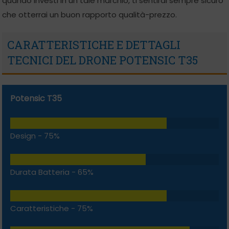
quando investi in un tale marchio, ti sentirai sempre sicuro
che otterrai un buon rapporto qualità-prezzo.
CARATTERISTICHE E DETTAGLI
TECNICI DEL DRONE POTENSIC T35
Potensic T35
Design -
75%
Durata Batteria -
65%
Caratteristiche -
75%