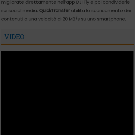
migliorate direttamente nell’app DJI Fly e poi condividerle
sui social media.
QuickTransfer
abilita lo scaricamento dei
contenuti a una velocità di 20 MB/s su uno smartphone.
VIDEO