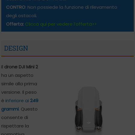
CONTRO
: Non possiede la funzione di rilevamento
degli ostacoli.
Offerta:
Clicca qui per vedere l’offerta>>
DESIGN
Il
drone DJI Mini 2
ha un aspetto
simile alla prima
versione. Il peso
è
inferiore ai
249
grammi
. Questo
consente di
rispettare la
normativa