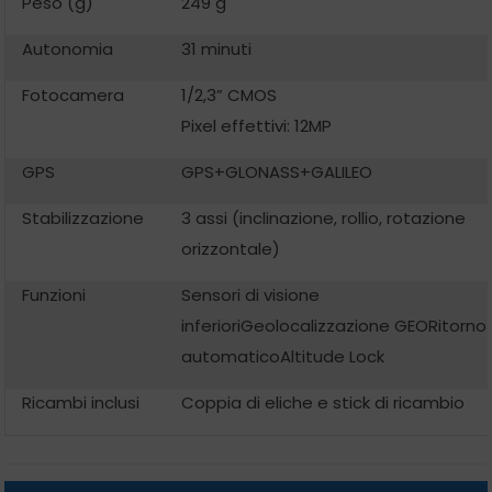
Peso (g)
249 g
Autonomia
31 minuti
Fotocamera
1/2,3” CMOS
Pixel effettivi: 12MP
GPS
GPS+GLONASS+GALILEO
Stabilizzazione
3 assi (inclinazione, rollio, rotazione
orizzontale)
Funzioni
Sensori di visione
inferiori
Geolocalizzazione GEO
Ritorno
automatico
Altitude Lock
Ricambi inclusi
Coppia di eliche e stick di ricambio