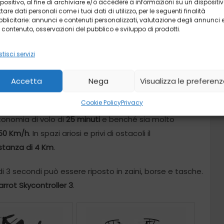
positivo, al fine di archiviare e/o accedere a informazioni su un dispositiv
ttare dati personali come i tuoi dati di utilizzo, per le seguenti finalità
blicitarie: annunci e contenuti personalizzati, valutazione degli annunci 
 di aeromobili a marchio Parrot. In particolare
 contenuto, osservazioni del pubblico e sviluppo di prodotti.
DR 4K
che permettono di fare foto e video di altissima
tisci servizi
Accetta
Nega
Visualizza le preferen
ettivo asferico grandangolare, di uno speciale giunto
 capace di arrivare fino a 2.8X.
Cookie Policy
Privacy
tonomia di volo di
25 minuti
e benché sia molto
50 Km/h
. In spazi ariosi e privi di ostacoli il
stanza di 4 Km
.
di 3 secondi può essere riposto in zaini, borse e tasche.
arrot Skycontroller 3
.