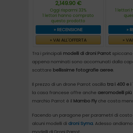
2,149.90 €
Oggi risparmi 33%
1 lettor
1 lettori hanno comprato
que
questo prodotto
» RECENSIONE
» 
» VAI ALL'OFFERTA
» VA
Tra i principali
modelli di droni Parrot
spiccano
appena nominati sono accomunati dalla capa
scattare
bellissime fotografie aeree
.
Il prezzo di un drone Parrot oscilla
tra i 400 e i
la casa francese offre anche
aeromodelli più
marchio Parrot è il
Mambo Fly
che costa meno 
Facendo un paragone per parametri di costo e
alcuni modelli di
droni Syma
. Adesso andiamo 
modelli di Droni Parrot.