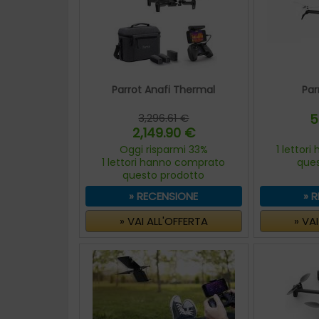
Parrot Anafi Thermal
Par
3,296.61 €
5
2,149.90 €
Oggi risparmi 33%
1 lettor
1 lettori hanno comprato
que
questo prodotto
» RECENSIONE
» 
» VAI ALL'OFFERTA
» VA