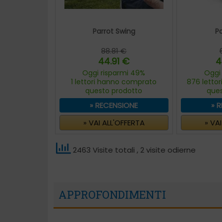
Parrot Swing
Pa
88.81 €
44.91 €
4
Oggi risparmi 49%
Oggi
1 lettori hanno comprato
876 letto
questo prodotto
que
» RECENSIONE
» 
» VAI ALL'OFFERTA
» VA
2463 Visite totali
, 2 visite odierne
APPROFONDIMENTI