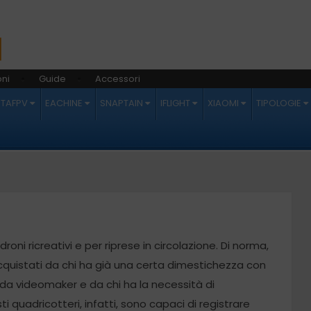
ni
Guide
Accessori
ETAFPV
EACHINE
SNAPTAIN
IFLIGHT
XIAOMI
TIPOLOGIE
 droni ricreativi e per riprese in circolazione. Di norma,
quistati da chi ha già una certa dimestichezza con
 da videomaker e da chi ha la necessità di
ti quadricotteri, infatti, sono capaci di registrare