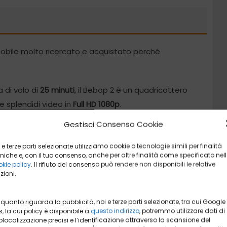
bile molto ricercato e acquistato perché
 di volo di
25 minuti
, il Bebop 2 è un quadricottero
e splendidi video in
Full HD 1080p
.
Gestisci Consenso Cookie
xel
questo modello di velivolo è capace di realizzare
uce. A tale proposito le riprese possono essere
 e terze parti selezionate utilizziamo cookie o tecnologie simili per finalità
niche e, con il tuo consenso, anche per altre finalità come specificato nel
ale e anche in verticale.
kie policy
. Il rifiuto del consenso può rendere non disponibili le relative
zioni.
ienti indoor e outdoor, resiste a venti che
ortabile.
 quanto riguarda la pubblicità, noi e terze parti selezionate, tra cui Google
, la cui policy è disponibile a
questo indirizzo
, potremmo utilizzare dati di
localizzazione precisi e l’identificazione attraverso la scansione del