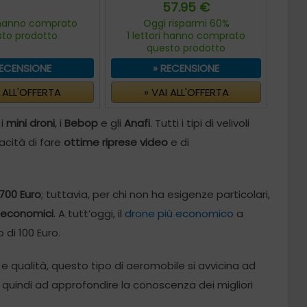
57.95 €
i hanno comprato
Oggi risparmi 60%
sto prodotto
1 lettori hanno comprato
questo prodotto
RECENSIONE
» RECENSIONE
I ALL'OFFERTA
» VAI ALL'OFFERTA
 i
mini droni
, i
Bebop
e gli
Anafi
. Tutti i tipi di velivoli
cità di fare
ottime riprese video
e di
 700 Euro
; tuttavia, per chi non ha esigenze particolari,
 economici
. A tutt’oggi, il
drone più economico
a
di 100 Euro.
 qualità, questo tipo di aeromobile si avvicina ad
quindi ad approfondire la conoscenza dei migliori