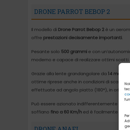
DRONE PARROT BEBOP 2
Il modello di
Drone Parrot Bebop 2
è un aeromo
offre
prestazioni decisamente importanti
.
Pesante solo
500 grammi
e con un’autonomia
moderno e capace di realizzare ottimi scatti 
Grazie alla lente grandangolare da
14 megapi
ottime riprese anche in condizioni di scarsa l
Noi
tec
effettuate ad angolo piatto (180°), in orizzont
coo
fun
Può essere azionato indifferentemente in amb
soffiano
fino a 60 Km/h
ed è facilmente trasp
Per
Ads
geo
DRONE ANAFI