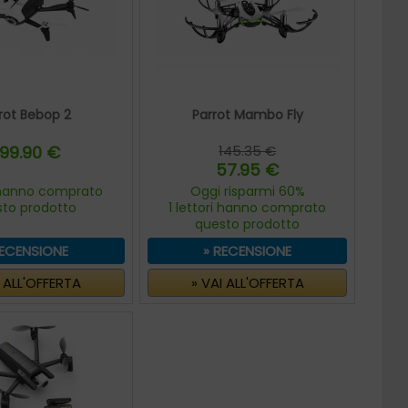
rot Bebop 2
Parrot Mambo Fly
99.90 €
145.35 €
57.95 €
i hanno comprato
Oggi risparmi 60%
sto prodotto
1 lettori hanno comprato
questo prodotto
RECENSIONE
» RECENSIONE
I ALL'OFFERTA
» VAI ALL'OFFERTA