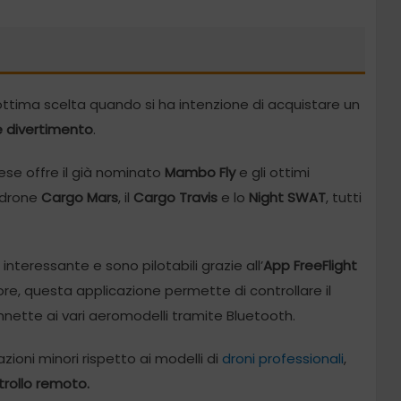
tima scelta quando si ha intenzione di acquistare un
 divertimento
.
cese offre il già nominato
Mambo Fly
e gli ottimi
l drone
Cargo Mars
, il
Cargo Travis
e lo
Night
SWAT
, tutti
teressante e sono pilotabili grazie all’
App FreeFlight
ore, questa applicazione permette di controllare il
onnette ai vari aeromodelli tramite Bluetooth.
zioni minori rispetto ai modelli di
droni professionali
,
ntrollo remoto.