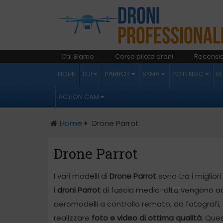
Chi Siamo
Corso pilota droni
Recensio
HOME
DJI
PARROT
SYMA
POTENSIC
B
ACTION CAM
Home
Drone Parrot
Drone Parrot
I vari modelli di
Drone Parrot
sono tra i migliori
i
droni Parrot
di fascia medio-alta vengono ac
aeromodelli a controllo remoto, da fotografi,
realizzare
foto e video di ottima qualità
. Ques