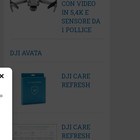
CON VIDEO
IN 5,4K E
SENSORE DA
1 POLLICE
DJI AVATA
DJI CARE
REFRESH
la
DJI CARE
REFRESH