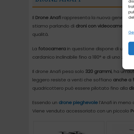
dis
tra
pub
Il
Drone Anafi
rappresenta la nuova generazione
del
stiamo parlando di
droni con videocamera H
Ges
qualità.
La
fotocamera
in questione dispone di un obi
cardanico inclinabile fino a 180° e di uno zoom
Il drone Anafi pesa solo
320 grammi
, ha un’au
leggero resiste a venti che soffiano
anche a 
quadricottero può essere pilotato fino alla
di
Essendo un
drone pieghevole
l’Anafi in meno 
Viene venduto accessoriato con un piccolo
P