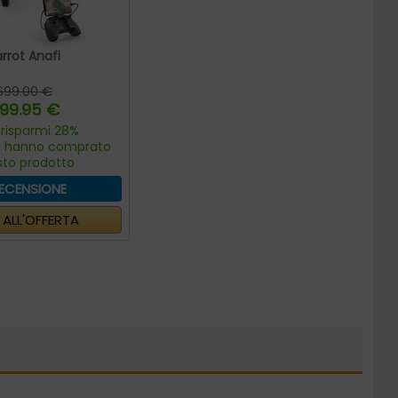
rrot Anafi
699.00 €
99.95 €
 risparmi 28%
ri hanno comprato
sto prodotto
RECENSIONE
I ALL'OFFERTA