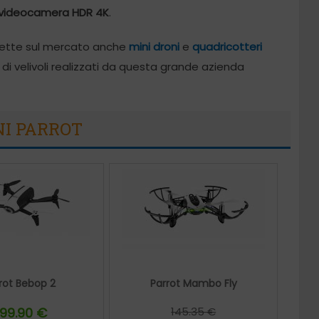
videocamera HDR 4K
.
mmette sul mercato anche
mini droni
e
quadricotteri
 di velivoli realizzati da questa grande azienda
NI PARROT
rot Bebop 2
Parrot Mambo Fly
99.90 €
145.35 €