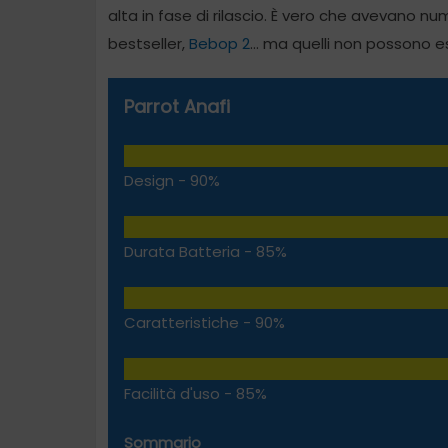
alta in fase di rilascio. È vero che avevano nu
bestseller,
Bebop 2
… ma quelli non possono e
Parrot Anafi
Design -
90%
Durata Batteria -
85%
Caratteristiche -
90%
Facilità d'uso -
85%
Sommario