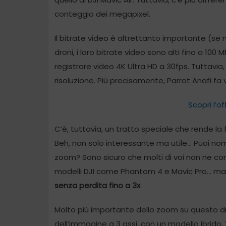
conteggio dei megapixel.
Il bitrate video è altrettanto importante (se
droni, i loro bitrate video sono alti fino a 100 
registrare video 4K Ultra HD a 30fps. Tuttavia,
risoluzione. Più precisamente, Parrot Anafi fa
Scopri l’of
C’è, tuttavia, un tratto speciale che rende la
Beh, non solo interessante ma utile… Puoi no
zoom? Sono sicuro che molti di voi non ne co
modelli DJI come Phantom 4 e Mavic Pro… ma An
senza perdita fino a 3x
.
Molto più importante dello zoom su questo dro
dell’immagine a 3 assi, con un modello ibrido. 