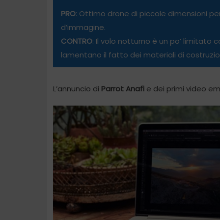
PRO
: Ottimo drone di piccole dimensioni per
d’immagine.
CONTRO
: Il volo notturno è un po’ limitato 
lamentano il fatto dei materiali di costruzio
L’annuncio di
Parrot Anafi
e dei primi video em