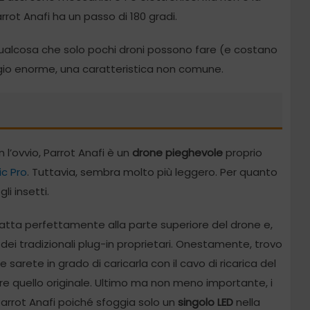
rrot Anafi ha un passo di 180 gradi.
qualcosa che solo pochi droni possono fare (e costano
ggio enorme, una caratteristica non comune.
 l’ovvio, Parrot Anafi è un
drone pieghevole
proprio
ic Pro
. Tuttavia, sembra molto più leggero. Per quanto
li insetti.
atta perfettamente alla parte superiore del drone e,
 dei tradizionali plug-in proprietari. Onestamente, trovo
rete in grado di caricarla con il cavo di ricarica del
re quello originale. Ultimo ma non meno importante, i
arrot Anafi poiché sfoggia solo un
singolo LED
nella