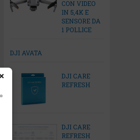
CON VIDEO
IN 5,4K E
SENSORE DA
1 POLLICE
DJI AVATA
DJI CARE
REFRESH
la
DJI CARE
REFRESH