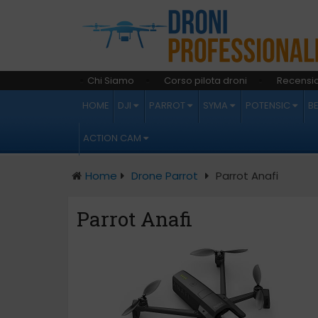
Chi Siamo
Corso pilota droni
Recensio
HOME
DJI
PARROT
SYMA
POTENSIC
B
ACTION CAM
Home
Drone Parrot
Parrot Anafi
Parrot Anafi