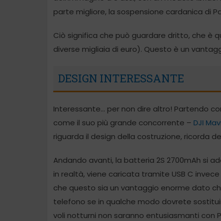
parte migliore, la sospensione cardanica di Pa
Ciò significa che può guardare dritto, che è 
diverse migliaia di euro). Questo è un vanta
DESIGN INTERESSANTE
Interessante… per non dire altro! Partendo con
come il suo più grande concorrente –
DJI Mav
riguarda il design della costruzione, ricorda deg
Andando avanti, la batteria 2S 2700mAh si ad
in realtà, viene caricata tramite USB C invece
che questo sia un vantaggio enorme dato che sa
telefono se in qualche modo dovrete sostitui
voli notturni non saranno entusiasmanti con P