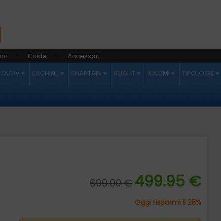
ni
Guide
Accessori
ETAFPV
EACHINE
SNAPTAIN
IFLIGHT
XIAOMI
TIPOLOGIE
499.95 €
699.00 €
Oggi risparmi il 28%