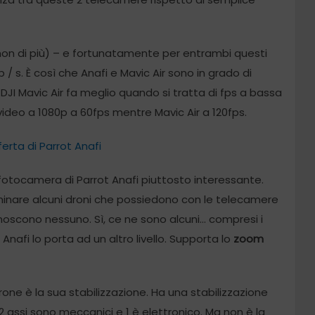
 non di più) – e fortunatamente per entrambi questi
Mb / s. È così che Anafi e Mavic Air sono in grado di
 DJI Mavic Air fa meglio quando si tratta di fps a bassa
 video a 1080p a 60fps mentre Mavic Air a 120fps.
ferta di Parrot Anafi
 fotocamera di Parrot Anafi piuttosto interessante.
minare alcuni droni che possiedono con le telecamere
noscono nessuno. Sì, ce ne sono alcuni… compresi i
afi lo porta ad un altro livello. Supporta lo
zoom
ne è la sua stabilizzazione. Ha una stabilizzazione
2 assi sono meccanici e 1 è elettronico. Ma non è la