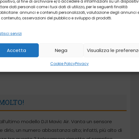
positivo, al fine di archiviare e/o accedere a informazioni su un dispositiv
ttare dati personali come i tuoi dati di utilizzo, per le seguenti finalità
blicitarie: annunci e contenuti personalizzati, valutazione degli annunci 
 contenuto, osservazioni del pubblico e sviluppo di prodotti.
tisci servizi
Accetta
Nega
Visualizza le preferen
Cookie Policy
Privacy
MOLTO!
all’ultimo modello DJI Mavic Air. Vanta un sensore
 dirlo, un numero abbastanza alto; infatti, più alto di
erenza tra queste 2 telecamere rispetto al semplice