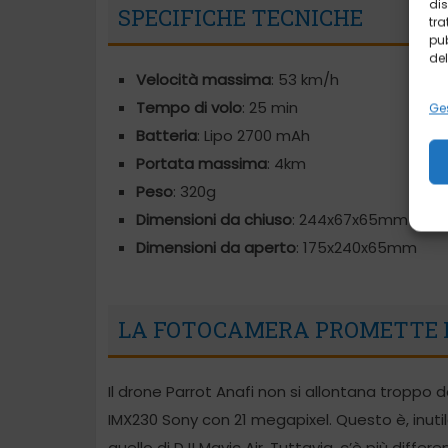
dis
SPECIFICHE TECNICHE
tra
pub
del
Velocità massima
: 53 km/h
Tempo di volo
: 25 min
Ges
Batteria
: Lipo 2700 mAh
Portata massima
: 4km
Peso
: 320g
Dimensioni da chiuso
: 244x67x65mm
Dimensioni da aperto
: 175x240x65mm
LA FOTOCAMERA PROMETTE 
Il drone Parrot Anafi non si allontana troppo d
IMX230 Sony con 21 megapixel. Questo è, inutile
quello di DJI Mavic Air. Tuttavia, c’è più diff