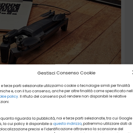
Gestisci Consenso Cookie
 e terze parti selezionate utilizziamo cookie o tecnologie simili per finalità
 livello superiore, stabilizzazione meccanica e
niche e, con il tuo consenso, anche per altre finalità come specificato nel
e concorrente sarà il nuovo
Mavic Air
. Tuttavia, invece di
kie policy
. Il rifiuto del consenso può rendere non disponibili le relative
zioni.
ta più da vicino a Parrot Anafi! Quindi, se ti interessa
specifiche, il design, le caratteristiche, continua la
 quanto riguarda la pubblicità, noi e terze parti selezionate, tra cui Google
, la cui policy è disponibile a
questo indirizzo
, potremmo utilizzare dati di
localizzazione precisi e l’identificazione attraverso la scansione del