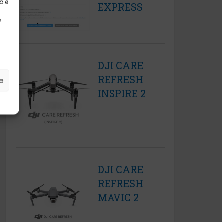
o e
EXPRESS
e
DJI CARE
REFRESH
ze
INSPIRE 2
DJI CARE
REFRESH
MAVIC 2