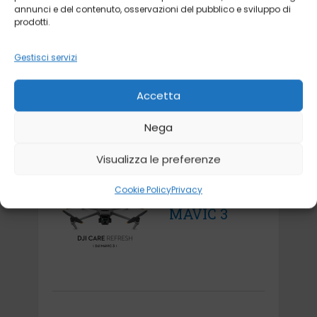
annunci e del contenuto, osservazioni del pubblico e sviluppo di
prodotti.
DJI CARE
REFRESH
Gestisci servizi
MAVIC 2
Accetta
Nega
Visualizza le preferenze
DJI CARE
Cookie Policy
Privacy
REFRESH
MAVIC 3