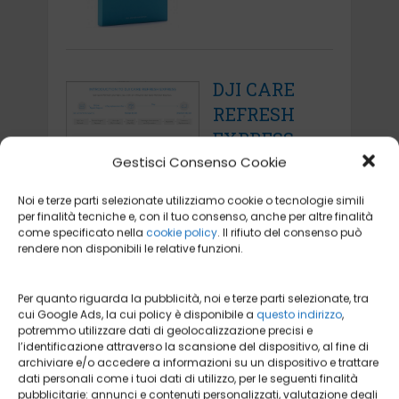
DJI CARE
REFRESH
EXPRESS
Gestisci Consenso Cookie
Noi e terze parti selezionate utilizziamo cookie o tecnologie simili
per finalità tecniche e, con il tuo consenso, anche per altre finalità
come specificato nella
cookie policy
. Il rifiuto del consenso può
DJI CARE
rendere non disponibili le relative funzioni.
REFRESH
INSPIRE 2
Per quanto riguarda la pubblicità, noi e terze parti selezionate, tra
cui Google Ads, la cui policy è disponibile a
questo indirizzo
,
potremmo utilizzare dati di geolocalizzazione precisi e
l’identificazione attraverso la scansione del dispositivo, al fine di
archiviare e/o accedere a informazioni su un dispositivo e trattare
dati personali come i tuoi dati di utilizzo, per le seguenti finalità
pubblicitarie: annunci e contenuti personalizzati, valutazione degli