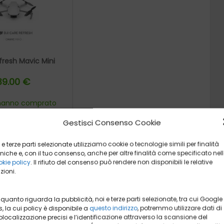
fresh Mavic Mini
39.00 €
i hanno comprato
sto prodotto
Gestisci Consenso Cookie
RECENSIONE
 e terze parti selezionate utilizziamo cookie o tecnologie simili per finalità
I ALL'OFFERTA
niche e, con il tuo consenso, anche per altre finalità come specificato nel
kie policy
. Il rifiuto del consenso può rendere non disponibili le relative
zioni.
 FARLA?
 quanto riguarda la pubblicità, noi e terze parti selezionate, tra cui Google
, la cui policy è disponibile a
questo indirizzo
, potremmo utilizzare dati di
localizzazione precisi e l’identificazione attraverso la scansione del
antom 4
o un
DJI Mavic 2
, ti ci sei appassionato, hai