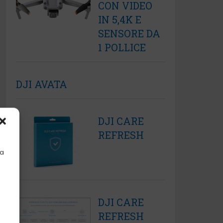
CON VIDEO
IN 5,4K E
SENSORE DA
1 POLLICE
DJI AVATA
DJI CARE
REFRESH
la
DJI CARE
REFRESH