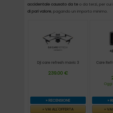
accidentale causato da te
o da terzi, per cui
di pari valore
, pagando un importo minimo.
Dji care refresh mavic 3
Care Ref
239.00 €
Oggi
» RECENSIONE
» 
» VAI ALL'OFFERTA
» VA