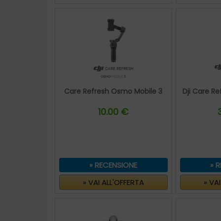
Care Refresh Osmo Mobile 3
Dji Care R
10.00 €
» RECENSIONE
» 
» VAI ALL'OFFERTA
» VA