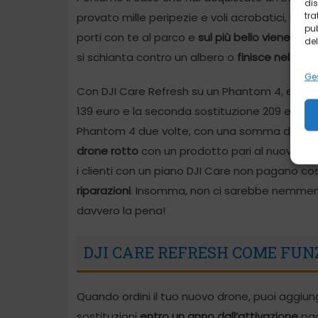
dis
tra
provato mille peripezie e voli acrobatici, hai s
pub
porti con te al parco e
sul più bello viene col
del
si schianta contro un albero o
finisce nel lag
Ges
Con DJI Care Refresh su un Phantom 4, entro i
139 euro e la seconda sostituzione 209 euro. Il 
Phantom 4 due volte, con una somma di ap
drone rotto
con un prodotto pari al nuovo con 
i clienti con un piano DJI Care non pagano co
riparazioni
. Insomma, non ci sarebbe nemmeno 
davvero la pena!
DJI CARE REFRESH COME FUN
Quando ordini il tuo nuovo drone, puoi aggiunge
sostituzioni
entro un anno dall’attivazione
pag