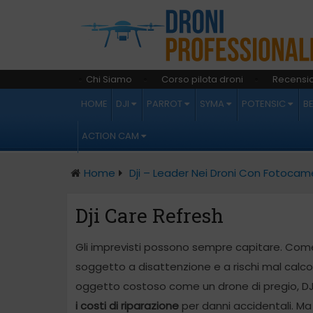
Chi Siamo
Corso pilota droni
Recensio
HOME
DJI
PARROT
SYMA
POTENSIC
B
ACTION CAM
Home
Dji – Leader Nei Droni Con Fotocam
Dji Care Refresh
Gli imprevisti possono sempre capitare. Come
soggetto a disattenzione e a rischi mal calco
oggetto costoso come un drone di pregio, D
i costi di riparazione
per danni accidentali. Ma