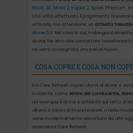
Mavic Air
,
Mavic 2
,
Inspire 2
, Spark, Phantom 4 Pr
Una volta effettuato il pagamento riceverai vi
attivarla, ma attenzione: va
attivata tassati
drone DJI
. Nel caso in cui, malauguratamente
dovrai far altro che contattare l’assistenza DJ
ne verrà consegnato uno pari al nuovo.
COSA COPRE E COSA NON COP
DJI Care Refresh copre i danni al drone e ad alc
incidente, come
errore del conducente, danni 
ad esempio il drone si schianta sul tetto di un
albero a causa di intereferenze, o nella moda
viene incidentalmente abbattuto da altri ogge
assistenza Care Refresh.