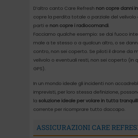
D’altro canto Care Refresh
non copre danni in
copre la perdita totale o parziale del velivolo
parti e
non copre i radiocomandi
.
Facciamo qualche esempio: se dai fuoco inten
male a te stesso o a qualcun altro, o se dan
contro, non sei coperto. Se piloti il drone da m
velivolo o eventuali resti, non sei coperto (in q
GPS).
In un mondo ideale gli incidenti non accadrebb
imprevisti, per loro stessa definizione, poss
la
soluzione ideale per volare in tutta tranquill
corrente per ricomprare tutto daccapo.
ASSICURAZIONI CARE REFRE