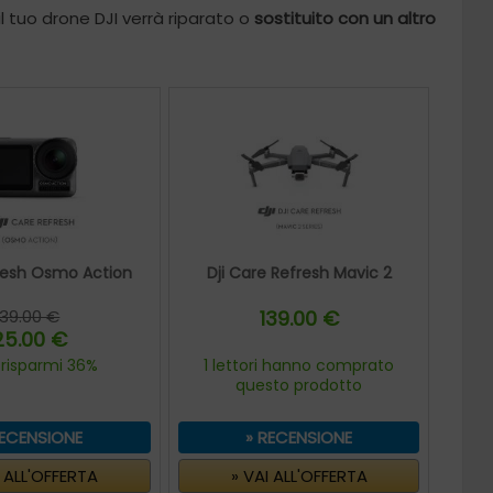
 il tuo drone DJI verrà riparato o
sostituito con un altro
resh Osmo Action
Dji Care Refresh Mavic 2
39.00 €
139.00 €
25.00 €
 risparmi 36%
1 lettori hanno comprato
questo prodotto
RECENSIONE
» RECENSIONE
I ALL'OFFERTA
» VAI ALL'OFFERTA