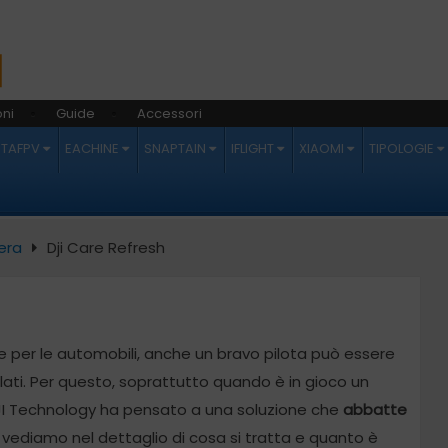
ni
Guide
Accessori
ETAFPV
EACHINE
SNAPTAIN
IFLIGHT
XIAOMI
TIPOLOGIE
era
Dji Care Refresh
 per le automobili, anche un bravo pilota può essere
lati. Per questo, soprattutto quando è in gioco un
JI Technology ha pensato a una soluzione che
abbatte
 vediamo nel dettaglio di cosa si tratta e quanto è