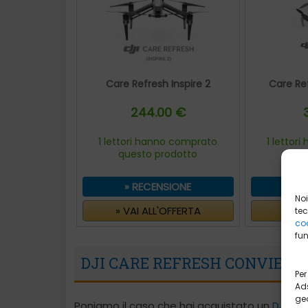
Care Refresh Inspire 2
Care Re
244.00 €
1 lettori hanno comprato
1 lettor
questo prodotto
que
» RECENSIONE
» 
Noi
» VAI ALL'OFFERTA
» VA
tec
coo
fun
DJI CARE REFRESH CONVIENE
Per
Ads
geo
Poniamo il caso che hai acquistato un
DJI Ph