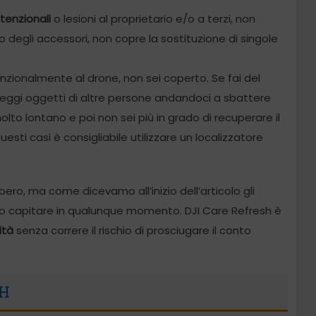
tenzionali
o lesioni al proprietario e/o a terzi, non
 o degli accessori, non copre la sostituzione di singole
zionalmente al drone, non sei coperto. Se fai del
neggi oggetti di altre persone andandoci a sbattere
olto lontano e poi non sei più in grado di recuperare il
uesti casi è consigliabile utilizzare un localizzatore
ero, ma come dicevamo all’inizio dell’articolo gli
ono capitare in qualunque momento. DJI Care Refresh è
ità
senza correre il rischio di prosciugare il conto
SH