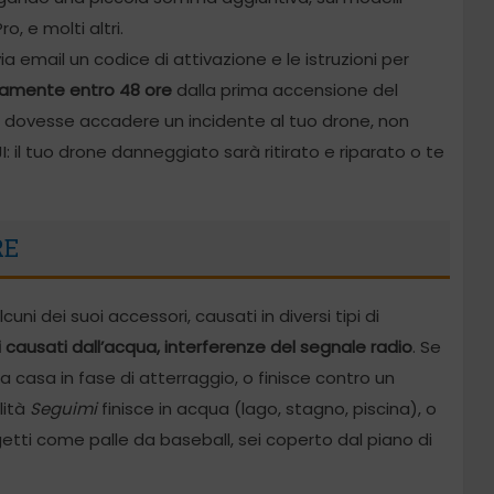
o, e molti altri.
a email un codice di attivazione e le istruzioni per
vamente entro 48 ore
dalla prima accensione del
, dovesse accadere un incidente al tuo drone, non
I: il tuo drone danneggiato sarà ritirato e riparato o te
RE
uni dei suoi accessori, causati in diversi tipi di
causati dall’acqua, interferenze del segnale radio
. Se
a casa in fase di atterraggio, o finisce contro un
lità
Seguimi
finisce in acqua (lago, stagno, piscina), o
tti come palle da baseball, sei coperto dal piano di