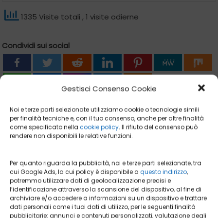
1335 Visite totali
, 1 visite odierne
Condividi sui social
Gestisci Consenso Cookie
Noi e terze parti selezionate utilizziamo cookie o tecnologie simili
per finalità tecniche e, con il tuo consenso, anche per altre finalità
Lascia un commento
come specificato nella
cookie policy
. Il rifiuto del consenso può
rendere non disponibili le relative funzioni.
Per quanto riguarda la pubblicità, noi e terze parti selezionate, tra
cui Google Ads, la cui policy è disponibile a
questo indirizzo
,
potremmo utilizzare dati di geolocalizzazione precisi e
l’identificazione attraverso la scansione del dispositivo, al fine di
archiviare e/o accedere a informazioni su un dispositivo e trattare
dati personali come i tuoi dati di utilizzo, per le seguenti finalità
pubblicitarie: annunci e contenuti personalizzati, valutazione degli