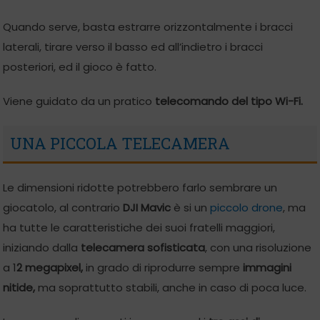
Quando serve, basta estrarre orizzontalmente i bracci
laterali, tirare verso il basso ed all’indietro i bracci
posteriori, ed il gioco è fatto.
Viene guidato da un pratico
telecomando del tipo Wi-Fi.
UNA PICCOLA TELECAMERA
Le dimensioni ridotte potrebbero farlo sembrare un
giocatolo, al contrario
DJI Mavic
è si un
piccolo drone
, ma
ha tutte le caratteristiche dei suoi fratelli maggiori,
iniziando dalla
telecamera
sofisticata
, con una risoluzione
a 1
2 megapixel,
in grado di riprodurre sempre
immagini
nitide,
ma soprattutto stabili, anche in caso di poca luce.