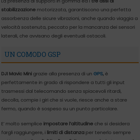
La presenza di supporti in gomma ed i
tre assi di
stabilizzazione
motorizzata, garantiscono una perfetta
assorbenza delle sicure vibrazioni, anche quando viaggia a
velocità sostenuta, peccato per la mancanza dei sensori
laterali, che avvisano degli eventuali ostacoli.
UN COMODO GSP
DJI Mavic Mini
grazie alla presenza di un
GPS
,
è
perfettamente in grado di rispondere a tutti gli input
trasmessi dal telecomando senza spiacevoli ritardi,
decolla, compie i giri che si vuole, riesce anche a stare
fermo, quando è sospeso su un punto particolare.
E’ molto semplice
impostare l’altitudine
che si desidera
fargli raggiungere, i
limiti di distanza
per tenerlo sempre