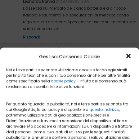
Leonardo Nanna
DICEMBRE 25, 2019
L’assenza sul mercato dei carica batteria è a dir poco
ridicola e strumentale a speculazioni di mercato contro il
regolare uso del drone! Spero possa uscire sul mercato una
sana concorrenza!
Rispondi
Cesare Mangiagalli
GENNAIO 1, 2022
Gestisci Consenso Cookie
Una pecca è la fragilità delle eliche, appena segnate
dall’erba segnala il volo irregolare e si devono sostituire.
Noi e terze parti selezionate utilizziamo cookie o tecnologie simili
Rispondi
per finalità tecniche e, con il tuo consenso, anche per altre finalità
come specificato nella
cookie policy
. Il rifiuto del consenso può
rendere non disponibili le relative funzioni.
Lascia un commento
Per quanto riguarda la pubblicità, noi e terze parti selezionate, tra
cui Google Ads, la cui policy è disponibile a
questo indirizzo
,
potremmo utilizzare dati di geolocalizzazione precisi e
l’identificazione attraverso la scansione del dispositivo, al fine di
archiviare e/o accedere a informazioni su un dispositivo e trattare
dati personali come i tuoi dati di utilizzo, per le seguenti finalità
pubblicitarie: annunci e contenuti personalizzati, valutazione degli