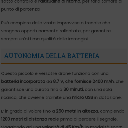
sotto controllo e
l’altitudine di ritorno
, per farlo tornare al
punto di partenza.
Può compiere delle virate improvvise o frenate che
vengono opportunamente rallentate, per garantire
sempre un’ottima qualità delle immagini.
AUTONOMIA DELLA BATTERIA
Questo piccolo e versatile drone funziona con una
batteria incorporata
da
8,7 V, che fornisce 2400 mAh
, che
garantisce una durata fino a
30 minuti,
con una sola
ricarica, che avviene tramite una
micro USB
in dotazione.
E’ in grado di volare fino a
250 metri in altezz
a, compiendo
1200 metri di distanza real
e prima di perdere il segnale,
viaggiando ad una
velocità di 45 Km/h,
in modalità sport.