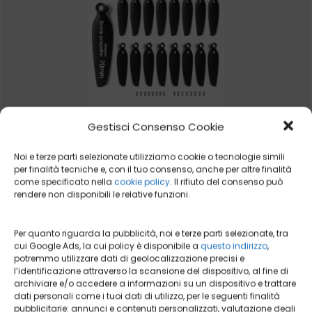
Gestisci Consenso Cookie
16 PCS Eliche Universali per Droni GPS, Lame di
Noi e terze parti selezionate utilizziamo cookie o tecnologie simili
Ricambio Pieghevoli a Sgancio Rapido a Basso...
per finalità tecniche e, con il tuo consenso, anche per altre finalità
come specificato nella
cookie policy
. Il rifiuto del consenso può
Nessuna recensione
rendere non disponibili le relative funzioni.
Per quanto riguarda la pubblicità, noi e terze parti selezionate, tra
cui Google Ads, la cui policy è disponibile a
questo indirizzo
,
potremmo utilizzare dati di geolocalizzazione precisi e
Acquista su Amazon
l’identificazione attraverso la scansione del dispositivo, al fine di
archiviare e/o accedere a informazioni su un dispositivo e trattare
dati personali come i tuoi dati di utilizzo, per le seguenti finalità
pubblicitarie: annunci e contenuti personalizzati, valutazione degli