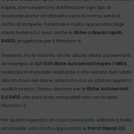
Inspire, che consentono di effettuare ogni tipo di
acrobazie anche ad altitudini sopra la norma, senza il
rischio di romperle. Funzionali e molto apprezzate degli
utenti fedeli a
DJI
sono anche le
Eliche a rilascio rapido
9450S
, progettate per il Phantom 4.
Troviamo, tra le favorite, anche alcune eliche autoserranti.
Ad esempio, le
DJI 1345 Eliche Autoserranti Inspire 1 N804
,
realizzate in materiale resistente e che restano ben salde
alla struttura del drone, oltretutto con un ottimo rapporto
qualità-prezzo. Stesso discorso per le
Eliche Autoserranti
DJI 9450
, che però sono compatibili solo con la serie
Phantom 3.
Per quanto riguarda
i droni per principianti
, utilizzati a livello
amatoriale, sono molto apprezzate le
Parrot Bepop 2.0
: