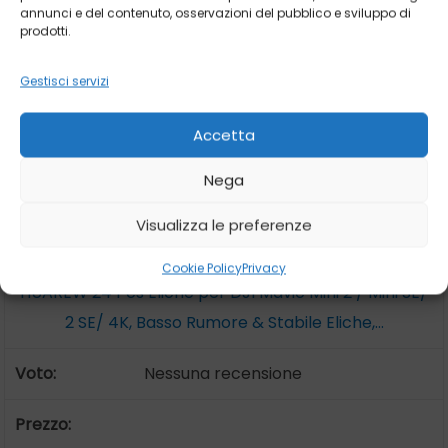
6
annunci e del contenuto, osservazioni del pubblico e sviluppo di
prodotti.
Gestisci servizi
Accetta
Nega
Visualizza le preferenze
Cookie Policy
Privacy
HUAREW 24 Pcs Eliche per DJI Mavic Mini 2 / Mini SE/
2 SE/ 4K, Basso Rumore & Stabile Eliche,...
Nessuna recensione