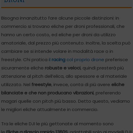
Bisogna innanzitutto fare alcune piccole distinzioni: in
commercio si trovano eliche per droni professionali, che
hanno un certo costo, ed eliche per droni da utilizzo
amatoriale, dal prezzo più contenuto. Inoltre, la scelta può
cambiare se si intende volare in modalità race o in
freestyle. Chi pratica
il
racing
col proprio drone
preferisce
sicuramente eliche
robuste e veloci
, quindi presterà più
attenzione al pitch dell’elica, allo spessore e al materiale
utilizzato. Nel
freestyle
, invece, conta di più avere
eliche
bilanciate e che non producano vibrazioni
, preferendo
magari quelle con pitch più basso. Detto questo, vediamo
le migliori eliche attualmente in commercio.
Tra le eliche DJI le più gettonate al momento sono
le
Eliche a rilascio rapido 1360S,
adattabili solo ai modelli DJI