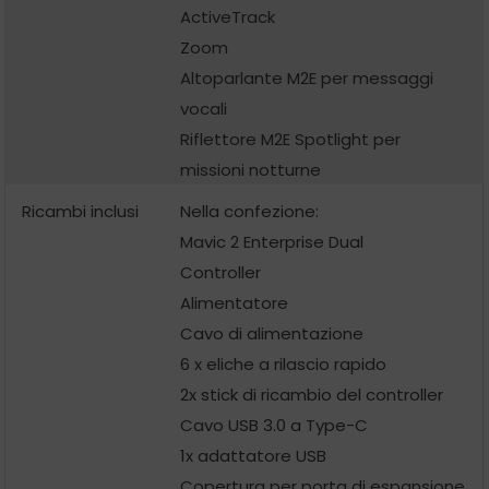
ActiveTrack
Zoom
Altoparlante M2E per messaggi
vocali
Riflettore M2E Spotlight per
missioni notturne
Ricambi inclusi
Nella confezione:
Mavic 2 Enterprise Dual
Controller
Alimentatore
Cavo di alimentazione
6 x eliche a rilascio rapido
2x stick di ricambio del controller
Cavo USB 3.0 a Type-C
1x adattatore USB
Copertura per porta di espansione