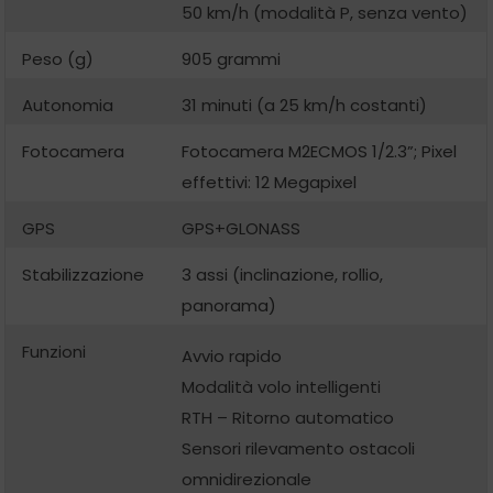
50 km/h (modalità P, senza vento)
Peso (g)
905 grammi
Autonomia
31 minuti (a 25 km/h costanti)
Fotocamera
Fotocamera M2E
CMOS 1/2.3”; Pixel
effettivi: 12 Megapixel
GPS
GPS+GLONASS
Stabilizzazione
3 assi (inclinazione, rollio,
panorama)
Funzioni
Avvio rapido
Modalità volo intelligenti
RTH – Ritorno automatico
Sensori rilevamento ostacoli
omnidirezionale