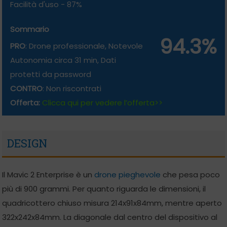
Facilità d'uso -
87%
Sommario
94.3%
PRO
: Drone professionale, Notevole
Autonomia circa 31 min, Dati
protetti da password
CONTRO
: Non riscontrati
Offerta:
Clicca qui per vedere l’offerta>>
DESIGN
Il Mavic 2 Enterprise è un
drone pieghevole
che pesa poco
più di 900 grammi. Per quanto riguarda le dimensioni, il
quadricottero chiuso misura 214x91x84mm, mentre aperto
322x242x84mm. La diagonale dal centro del dispositivo al