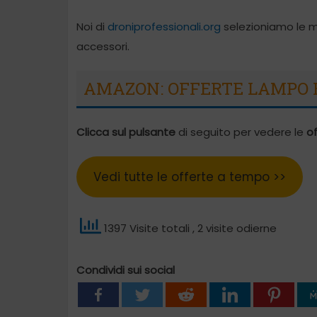
Noi di
droniprofessionali.org
selezioniamo le mig
accessori.
AMAZON: OFFERTE LAMPO E
Clicca sul pulsante
di seguito per vedere le
of
Vedi tutte le offerte a tempo >>
1397 Visite totali
, 2 visite odierne
Condividi sui social