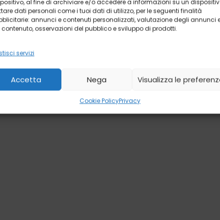
positivo, al fine di archiviare e/o accedere a informazioni su un dispositiv
ttare dati personali come i tuoi dati di utilizzo, per le seguenti finalità
blicitarie: annunci e contenuti personalizzati, valutazione degli annunci 
 contenuto, osservazioni del pubblico e sviluppo di prodotti.
tisci servizi
Accetta
Nega
Visualizza le preferen
Cookie Policy
Privacy