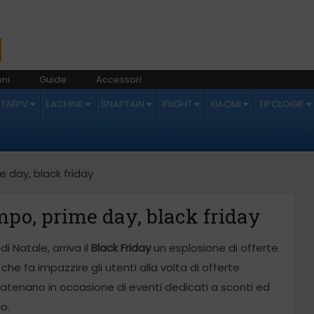
ni
Guide
Accessori
ETAFPV
EACHINE
SNAPTAIN
IFLIGHT
XIAOMI
TIPOLOGIE
 day, black friday
po, prime day, black friday
 Natale, arriva il
Black Friday
un esplosione di offerte
he fa impazzire gli utenti alla volta di offerte
 scatenano in occasione di eventi dedicati a sconti ed
o.