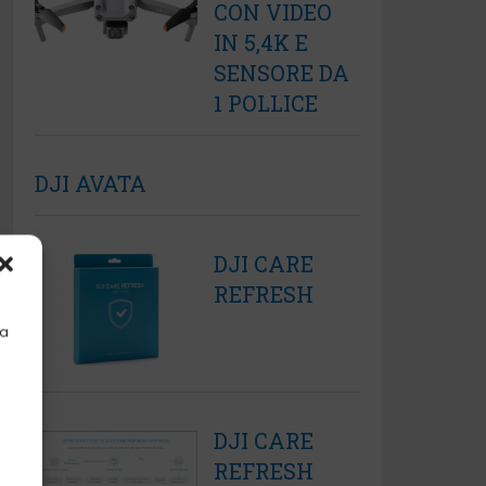
CON VIDEO
IN 5,4K E
SENSORE DA
1 POLLICE
DJI AVATA
DJI CARE
REFRESH
la
DJI CARE
REFRESH