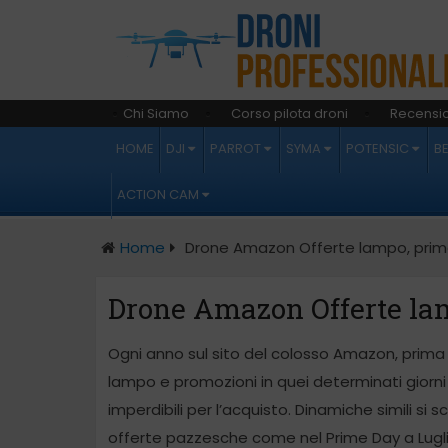
Chi Siamo
Corso pilota droni
Recensio
HOME
DJI
PARROT
SYMA
POTENSIC
B
ACTION CAM
Home
Drone Amazon Offerte lampo, prime
Drone Amazon Offerte lam
Ogni anno sul sito del colosso Amazon, prima di
lampo e promozioni in quei determinati giorni c
imperdibili per l’acquisto. Dinamiche simili si
offerte pazzesche come nel Prime Day a Lugli