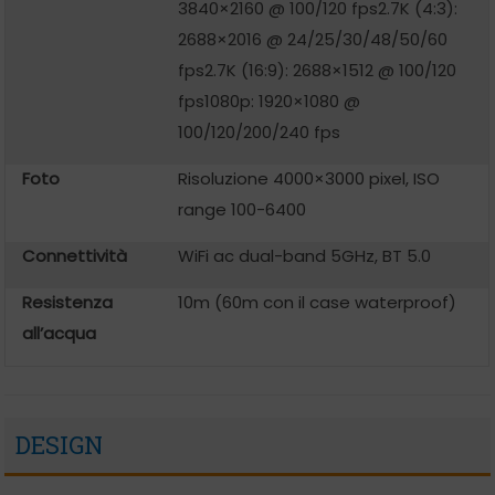
3840×2160 @ 100/120 fps
2.7K (4:3):
2688×2016 @ 24/25/30/48/50/60
fps
2.7K (16:9): 2688×1512 @ 100/120
fps
1080p: 1920×1080 @
100/120/200/240 fps
Foto
Risoluzione 4000×3000 pixel, ISO
range 100-6400
Connettività
WiFi ac dual-band 5GHz, BT 5.0
Resistenza
10m (60m con il case waterproof)
all’acqua
DESIGN