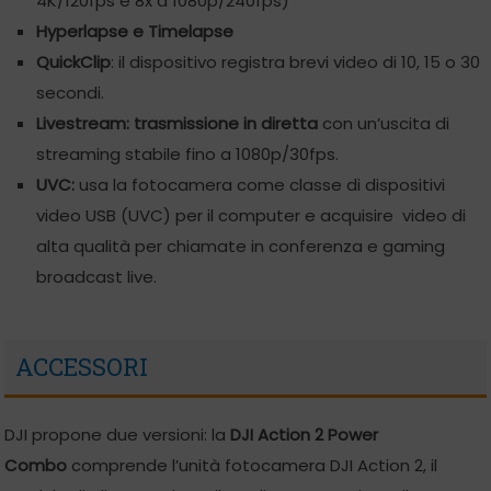
4K/120fps e 8x a 1080p/240fps)
Hyperlapse e Timelapse
QuickClip
: il dispositivo registra brevi video di 10, 15 o 30
secondi.
Livestream: trasmissione in diretta
con un’uscita di
streaming stabile fino a 1080p/30fps.
UVC:
usa la fotocamera come classe di dispositivi
video USB (UVC) per il computer e acquisire video di
alta qualità per chiamate in conferenza e gaming
broadcast live.
ACCESSORI
DJI propone due versioni: la
DJI Action 2 Power
Combo
comprende l’unità fotocamera DJI Action 2, il