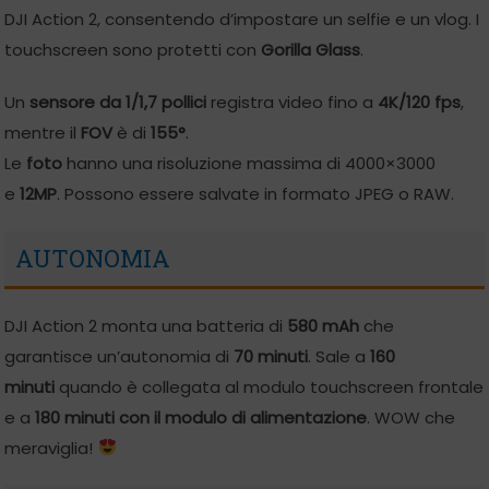
DJI Action 2, consentendo d’impostare un selfie e un vlog. I
touchscreen sono protetti con
Gorilla Glass
.
Un
sensore da 1/1,7 pollici
registra video fino a
4K/120 fps
,
mentre il
FOV
è di
155°
.
Le
foto
hanno una risoluzione massima di 4000×3000
e
12MP
. Possono essere salvate in formato JPEG o RAW.
AUTONOMIA
DJI Action 2 monta una batteria di
580 mAh
che
garantisce un’autonomia di
70 minuti
. Sale a
160
minuti
quando è collegata al modulo touchscreen frontale
e a
180 minuti con il modulo di alimentazione
. WOW che
meraviglia!