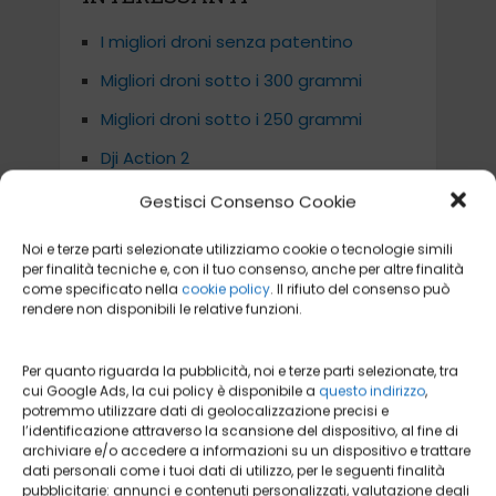
I migliori droni senza patentino
Migliori droni sotto i 300 grammi
Migliori droni sotto i 250 grammi
Dji Action 2
DJI Mavic 3
Gestisci Consenso Cookie
Noi e terze parti selezionate utilizziamo cookie o tecnologie simili
per finalità tecniche e, con il tuo consenso, anche per altre finalità
come specificato nella
cookie policy
. Il rifiuto del consenso può
APPROFONDIMENTI
rendere non disponibili le relative funzioni.
I MIGLIORI MODELLI DI DRONE
Per quanto riguarda la pubblicità, noi e terze parti selezionate, tra
PIEGHEVOLE
cui Google Ads, la cui policy è disponibile a
questo indirizzo
,
potremmo utilizzare dati di geolocalizzazione precisi e
DRONE CON TELECAMERA 4K
l’identificazione attraverso la scansione del dispositivo, al fine di
archiviare e/o accedere a informazioni su un dispositivo e trattare
I MIGLIORI DRONI CON IL RAGGIO DI
AZIONE PIÙ LUNGO
dati personali come i tuoi dati di utilizzo, per le seguenti finalità
pubblicitarie: annunci e contenuti personalizzati, valutazione degli