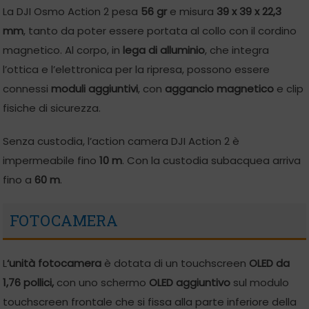
La DJI Osmo Action 2 pesa
56 gr
e misura
39 x 39 x 22,3
mm
, tanto da poter essere portata al collo con il cordino
magnetico. Al corpo, in
lega di alluminio
, che integra
l’ottica e l’elettronica per la ripresa, possono essere
connessi
moduli aggiuntivi
, con
aggancio magnetico
e clip
fisiche di sicurezza.
Senza custodia, l’action camera DJI Action 2 è
impermeabile fino
10 m
. Con la custodia subacquea arriva
fino a
60 m
.
FOTOCAMERA
L
‘unità fotocamera
è dotata di un touchscreen
OLED da
1,76 pollici,
con uno schermo
OLED aggiuntivo
sul modulo
touchscreen frontale che si fissa alla parte inferiore della