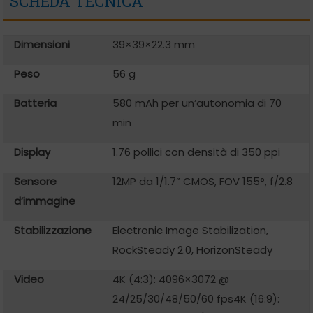
SCHEDA TECNICA
Dimensioni
39×39×22.3 mm
Peso
56 g
Batteria
580 mAh per un’autonomia di 70
min
Display
1.76 pollici con densità di 350 ppi
Sensore
12MP da 1/1.7” CMOS, FOV 155°, f/2.8
d’immagine
Stabilizzazione
Electronic Image Stabilization,
RockSteady 2.0, HorizonSteady
Video
4K (4:3): 4096×3072 @
24/25/30/48/50/60 fps
4K (16:9):