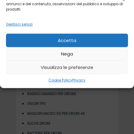
IL MIGLIORE DRONE CHE TI SEGUE
annunci e del contenuto, osservazioni del pubblico e sviluppo di
prodotti.
DRONI PER BAMBINI
Gestisci servizi
DRONI PICCOLI, MINI E NANO: GUIDA
ALL’ACQUISTO
Accetta
Nega
ACCESSORI
Visualizza le preferenze
MOTORI PER DRONI, QUALE SCEGLIERE PER IL
Cookie Policy
Privacy
PROPRIO QUADRICOTTERO
RADIOCOMANDO PER DRONE
VISORI FPV
MIGLIORI MICRO SD PER DRONI 4K
ELICHE DRONI
BATTERIE PER DRONI