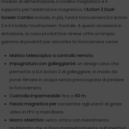
modulo di alimentazione, il cordino magnetico e il
supporto per l’adattatore magnetico; l’
Action 2 Dual-
Screen Combo
include, in più, l’unità fotocamera DJI Action
2 e il modulo touchscreen. frontale. A questi accessori in
dotazione, la casa produttrice cinese offre un’ampia
gamma di prodotti per arricchire la fotocamera come:
Manico telescopico a controllo remoto
Impugnatura con galleggiante:
un design cavo che
permette a DJI Action 2 di galleggiare, in modo da
poter filmare in acqua senza preoccuparsi di perdere
la fotocamera.
Custodia impermeabile
fino a
60 m
Fascia magnetica per
consentire agli utenti di girare
video in FPV a mani libere.
Macro obiettivo:
vetro ottico con rivestimento
multistrato che si fissa magneticamente sull’obiettivo