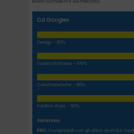
buoni occhiali FPV sul mercato.
DJI Googles
Design -
80%
Durata Batteria -
100%
Caratteristiche -
90%
Facilità d'uso -
90%
Sommario
PRO
: Compatibili con gli ultimi droni DJI, Faci