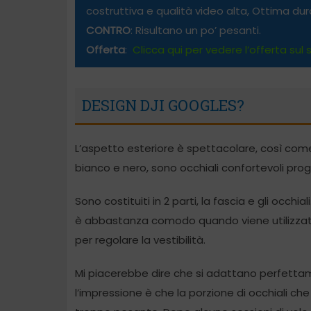
costruttiva e qualità video alta, Ottima du
CONTRO
: Risultano un po’ pesanti.
Offerta
:
Clicca qui per vedere l’offerta sul s
DESIGN DJI GOOGLES?
L’aspetto esteriore è spettacolare, così come l
bianco e nero, sono occhiali confortevoli proge
Sono costituiti in 2 parti, la fascia e gli occhi
è abbastanza comodo quando viene utilizzato.
per regolare la vestibilità.
Mi piacerebbe dire che si adattano perfett
l’impressione è che la porzione di occhiali che 