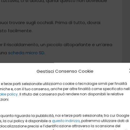
tuttavia, ci si abitua, quindi questo non dovrebbe
oi trovare sugli occhiali. Prima di tutto, dovrai
sto facilmente.
per il riscaldamento, un piccolo altoparlante e un’area
 una
scheda micro SD
.
sante. Oltre al pulsante di accensione e
Gestisci Consenso Cookie
d al centro. Sì, un touchpad a tutti gli effetti! Lo
nti sotto il bordo che vengono utilizzati per uscire
 e terze parti selezionate utilizziamo cookie o tecnologie simili per finalità
niche e, con il tuo consenso, anche per altre finalità come specificato nel
kie policy
. Il rifiuto del consenso può rendere non disponibili le relative
zioni.
loro due. Serve allo scopo di risparmiare la batteria
tati indossati.
 quanto riguarda la pubblicità, noi e terze parti selezionate, tra cui Google
, la cui policy è disponibile a
questo indirizzo
, potremmo utilizzare dati di
localizzazione precisi e l’identificazione attraverso la scansione del
nterpupilare degli obiettivi tramite una manopola