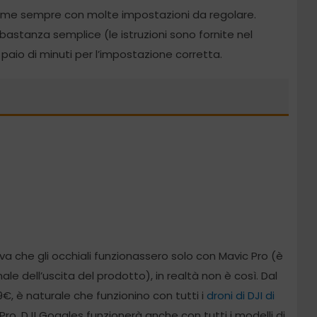
come sempre con molte impostazioni da regolare.
astanza semplice (le istruzioni sono fornite nel
aio di minuti per l’impostazione corretta.
a che gli occhiali funzionassero solo con Mavic Pro (è
le dell’uscita del prodotto), in realtà non è così. Dal
€, è naturale che funzionino con tutti i
droni di DJI di
 Pro, DJI Goggles funzionerà anche con tutti i modelli di