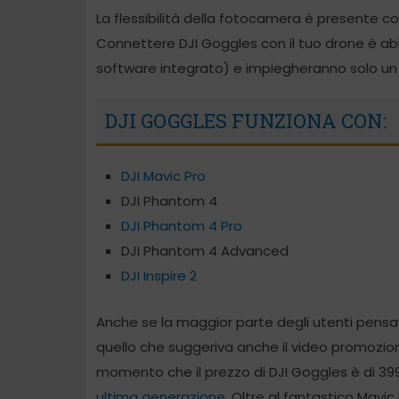
La flessibilità della fotocamera è presente 
Connettere DJI Goggles con il tuo drone è abb
software integrato) e impiegheranno solo un p
DJI GOGGLES FUNZIONA CON:
DJI Mavic Pro
DJI Phantom 4
DJI Phantom 4 Pro
DJI Phantom 4 Advanced
DJI Inspire 2
Anche se la maggior parte degli utenti pensav
quello che suggeriva anche il video promoziona
momento che il prezzo di DJI Goggles è di 399
ultima generazione
. Oltre al fantastico Mavic