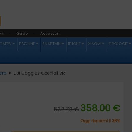
ni
Guide
Accessori
ETAFPV
EACHINE
SNAPTAIN
IFLIGHT
XIAOMI
TIPOLOGIE
era
DJI Goggles Occhiali VR
358.00 €
562.78 €
Oggi risparmi il 36%