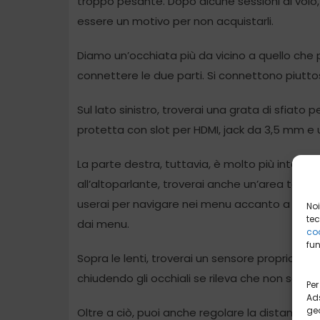
troppo pesante. Dopo alcune sessioni di volo, 
essere un motivo per non acquistarli.
Diamo un’occhiata più da vicino a quello che pu
connettere le due parti. Si connettono piutto
Sul lato sinistro, troverai una grata di sfiato 
protetta con slot per HDMI, jack da 3,5 mm e
La parte destra, tuttavia, è molto più interes
all’altoparlante, troverai anche un’area touchpa
userai per navigare nei menu accanto a 2 pulsa
Noi
tec
dai menu.
coo
fun
Sopra le lenti, troverai un sensore proprio tra 
chiudendo gli occhiali se rileva che non sono s
Per
Ads
geo
Oltre a ciò, puoi anche regolare la distanza i