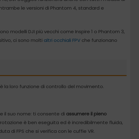
entrambe le versioni di Phantom 4, standard e
o modelli DJI più vecchi come Inspire 1 o Phantom 3,
itivo, ci sono molti
altri occhiali FPV
che funzionano
s è la loro funzione di controllo del movimento.
 il suo nome: ti consente di
assumere il pieno
a rotazione è ben eseguita ed è incredibilmente fluida,
a di FPS che si verifica con le cuffie VR.