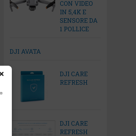
CON VIDEO
IN 5,4K E
SENSORE DA
1 POLLICE
DJI AVATA
DJI CARE
REFRESH
la
DJI CARE
REFRESH