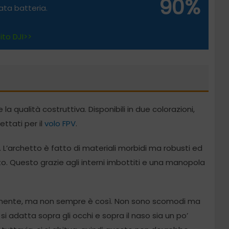
90%
rata batteria.
ito DJI>>
a qualità costruttiva. Disponibili in due colorazioni,
ttati per il
volo FPV
.
ali. L’archetto è fatto di materiali morbidi ma robusti ed
 Questo grazie agli interni imbottiti e una manopola
amente, ma non sempre è così. Non sono scomodi ma
si adatta sopra gli occhi e sopra il naso sia un po’