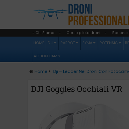
Chi Siamo
Corso pilota droni
Recensio
HOME
DJI
PARROT
SYMA
POTENSIC
B
ACTION CAM
Home
Dji – Leader Nei Droni Con Fotocam
DJI Goggles Occhiali VR