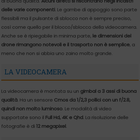
di buona qualità.
Alcuni difetti si riscontrano negli incastri
delle varie componenti
. Le gambe di appoggio sono parte
flessibili ma il pulsante di sblocco non è sempre preciso,
così come quello per il blocco/sblocco della videocamera.
Anche se è ripiegabile in minima parte,
le dimensioni del
drone rimangono notevoli e il trasporto non è semplice
, a
meno che non si abbia uno zaino molto grande.
LA VIDEOCAMERA
La videocamera è montata su un
gimbal a 3 assi di buona
qualità
. Ha un sensore
Cmos da 1/2,3 pollici con un f/2.8,
quindi non molto luminoso
. Le modalità di video
supportate sono il
Full Hd, 4K e Qhd
. La risoluzione delle
fotografie è di
12 megapixel
.