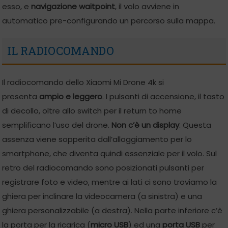
esso, e
navigazione
waitpoint
, il volo avviene in
automatico pre-configurando un percorso sulla mappa.
IL RADIOCOMANDO
Il radiocomando dello Xiaomi Mi Drone 4k si
presenta
ampio e leggero
. I pulsanti di accensione, il tasto
di decollo, oltre allo switch per il return to home
semplificano l’uso del drone.
Non c’è un display
. Questa
assenza viene sopperita dall’alloggiamento per lo
smartphone, che diventa quindi essenziale per il volo. Sul
retro del radiocomando sono posizionati pulsanti per
registrare foto e video, mentre ai lati ci sono troviamo la
ghiera per inclinare la videocamera (a sinistra) e una
ghiera personalizzabile (a destra). Nella parte inferiore c’è
la porta per la ricarica (
micro USB
) ed una
porta USB
per