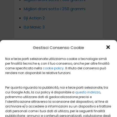
Migliori droni sotto i 250 grammi
Dji Action 2
DJI Mavic 3
Gestisci Consenso Cookie
APPROFONDIMENTI
Noi e terze parti selezionate utilizziamo cookie o tecnologie simili
per finalità tecniche e, con il tuo consenso, anche per altre finalità
I MIGLIORI MODELLI DI DRONE
come specificato nella
cookie policy
. Il rifiuto del consenso può
PIEGHEVOLE
rendere non disponibili le relative funzioni.
DRONE CON TELECAMERA 4K
I MIGLIORI DRONI CON IL RAGGIO DI
Per quanto riguarda la pubblicità, noi e terze parti selezionate, tra
AZIONE PIÙ LUNGO
cui Google Ads, la cui policy è disponibile a
questo indirizzo
,
potremmo utilizzare dati di geolocalizzazione precisi e
IL MIGLIORE DRONE CHE TI SEGUE
l’identificazione attraverso la scansione del dispositivo, al fine di
archiviare e/o accedere a informazioni su un dispositivo e trattare
DRONI PER BAMBINI
dati personali come i tuoi dati di utilizzo, per le seguenti finalità
pubblicitarie: annunci e contenuti personalizzati, valutazione degli