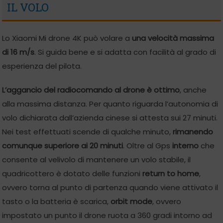
IL VOLO
Lo Xiaomi Mi drone 4K può volare a
una velocità massima
di 16 m/s
. Si guida bene e si adatta con facilità al grado di
esperienza del pilota.
L’aggancio del radiocomando al drone è ottimo
, anche
alla massima distanza. Per quanto riguarda l’autonomia di
volo dichiarata dall’azienda cinese si attesta sui 27 minuti.
Nei test effettuati scende di qualche minuto,
rimanendo
comunque superiore ai 20 minuti
. Oltre al Gps
interno
che
consente al velivolo di mantenere un volo stabile, il
quadricottero è dotato delle funzioni
return to home
,
ovvero torna al punto di partenza quando viene attivato il
tasto o la batteria è scarica,
orbit mode
, ovvero
impostato un punto il drone ruota a 360 gradi intorno ad