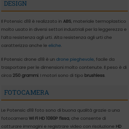
DESIGN
Il Potensic d18 è realizzato in
ABS
, materiale termoplastico
molto usato in diversi settori industriali per la leggerezza e
l’alta resistenza agli urti. Alta resistenza agli urti che
caratterizza anche le
eliche
.
Il Potensic drone d18 è un
drone pieghevole
, facile da
trasportare per le dimensioni molto contenute. Il peso è di
circa
250 grammi
. I motori sono di tipo
brushless
.
FOTOCAMERA
Le Potensic d18 foto sono di buona qualità grazie a una
fotocamera
Wi Fi HD 1080P fissa
, che consente di
catturare immagini e registrare video con risoluzione
HD