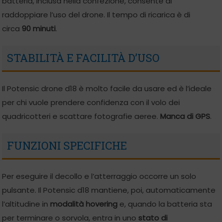
batteria, inclusa nella confezione, consente di
raddoppiare l’uso del drone. Il tempo di ricarica è di
circa
90 minuti
.
STABILITÀ E FACILITÀ D’USO
Il Potensic drone d18 è molto facile da usare ed è l’ideale
per chi vuole prendere confidenza con il volo dei
quadricotteri e scattare fotografie aeree.
Manca di GPS
.
FUNZIONI SPECIFICHE
Per eseguire il decollo e l’atterraggio occorre un solo
pulsante. Il Potensic d18 mantiene, poi, automaticamente
l’altitudine in
modalità hovering
e, quando la batteria sta
per terminare o sorvola, entra in uno
stato di