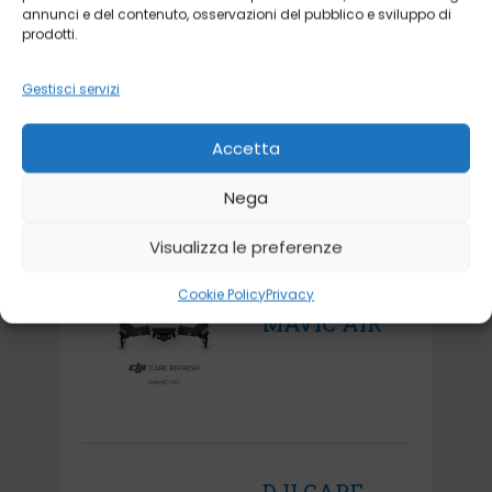
annunci e del contenuto, osservazioni del pubblico e sviluppo di
DJI CARE
prodotti.
REFRESH
MAVIC 3
Gestisci servizi
Accetta
Nega
Visualizza le preferenze
DJI CARE
REFRESH
Cookie Policy
Privacy
MAVIC AIR