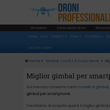
Chi Siamo
Corso pilota droni
Recensio
HOME
DJI
PARROT
SYMA
POTENSIC
B
ACTION CAM
Home
Gimbal, Cos’è E A Cosa Serve
Mi
Miglior gimbal per smar
Sul mercato troviamo tanti
modelli di gimbal
gimbal per smartphone
.
Cerchiamo di scoprire qual è il miglior gimbal 