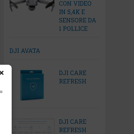
CON VIDEO
IN 5,4K E
SENSORE DA
1 POLLICE
DJI AVATA
DJI CARE
REFRESH
la
DJI CARE
REFRESH