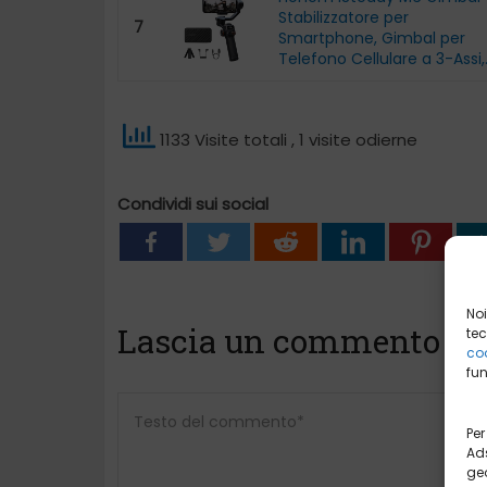
Stabilizzatore per
7
Smartphone, Gimbal per
Telefono Cellulare a 3-Assi,.
1133 Visite totali
, 1 visite odierne
Condividi sui social
Noi
Lascia un commento
tec
coo
fun
Per
Ads
geo