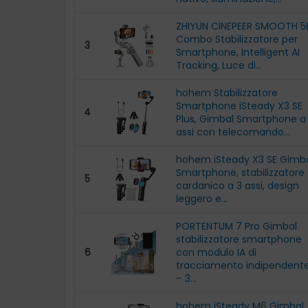
risposta soddisfac
ZHIYUN CINEPEER SMOOTH 5
Combo Stabilizzatore per
3
Smartphone, Intelligent AI
Tracking, Luce di...
hohem Stabilizzatore
Smartphone iSteady X3 SE
4
Plus, Gimbal Smartphone a
assi con telecomando...
hohem iSteady X3 SE Gimb
Smartphone, stabilizzatore
5
cardanico a 3 assi, design
leggero e...
PORTENTUM 7 Pro Gimbal
stabilizzatore smartphone
6
con modulo IA di
tracciamento indipendent
– 3...
hohem iSteady M6 Gimbal