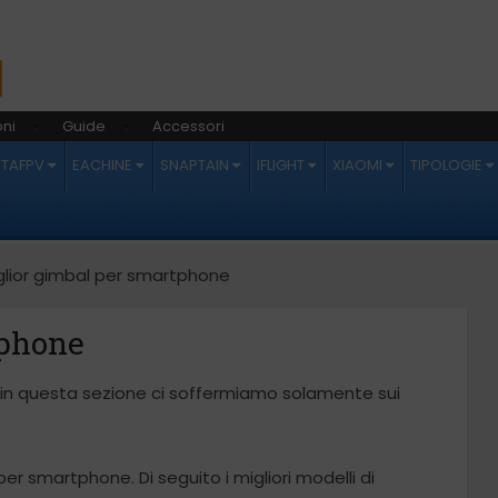
ni
Guide
Accessori
ETAFPV
EACHINE
SNAPTAIN
IFLIGHT
XIAOMI
TIPOLOGIE
glior gimbal per smartphone
tphone
, in questa sezione ci soffermiamo solamente sui
per smartphone. Di seguito i migliori modelli di