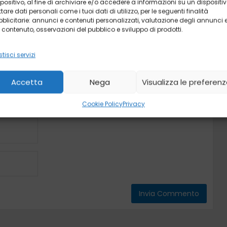
positivo, al fine di archiviare e/o accedere a informazioni su un dispositiv
ttare dati personali come i tuoi dati di utilizzo, per le seguenti finalità
blicitarie: annunci e contenuti personalizzati, valutazione degli annunci 
 contenuto, osservazioni del pubblico e sviluppo di prodotti.
tisci servizi
Accetta
Nega
Visualizza le preferen
Cookie Policy
Privacy