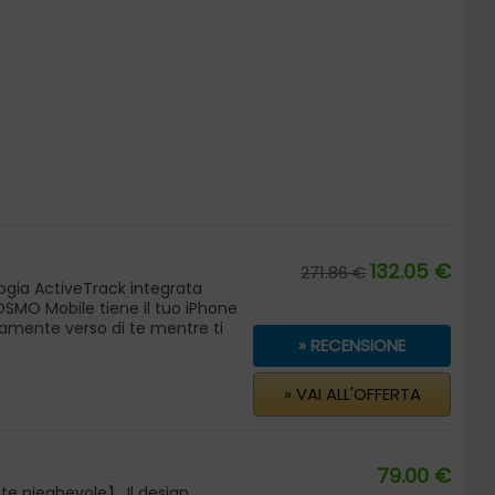
132.05 €
271.86 €
logia ActiveTrack integrata
OSMO Mobile tiene il tuo iPhone
amente verso di te mentre ti
» RECENSIONE
to di girare un video con l?
mini, saprai che ? difficile
» VAI ALL'OFFERTA
videocamera.
momenti di vita quotidiana in
i con i video time-lapse.
e sbocciano e nuvole sospinte
79.00 €
 pieghevole】 Il design