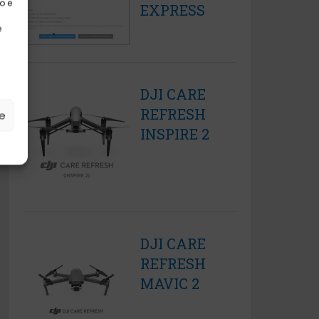
o e
EXPRESS
e
DJI CARE
REFRESH
ze
INSPIRE 2
DJI CARE
REFRESH
MAVIC 2