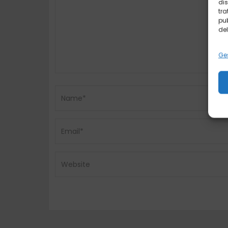
dis
tra
pub
del
Ges